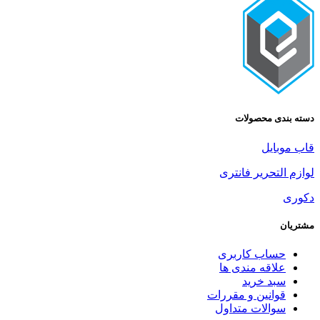
ی محصولات
یل
تحریر فانتری
اب کاربری
اقه مندی ها
د خرید
انین و مقررات
الات متداول