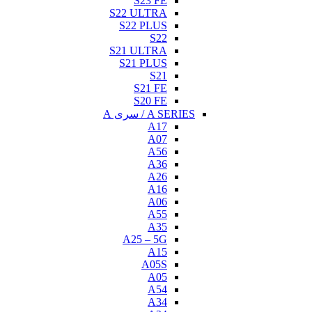
S23 FE
S22 ULTRA
S22 PLUS
S22
S21 ULTRA
S21 PLUS
S21
S21 FE
S20 FE
A SERIES / سری A
A17
A07
A56
A36
A26
A16
A06
A55
A35
A25 – 5G
A15
A05S
A05
A54
A34