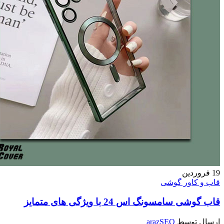
دین
اور گوشی
مسونگ اس 24 با ویژگی های متمایز
وسط
arazSEO