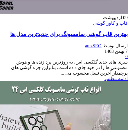
بهشت
اور گوشی
 قاب گوشی سامسونگ برای جدیدترین مدل ها
وسط
arazSEO
 جدید گلکسی اس، به روزترین پردازنده ها و هوش
ا را در خود جای داده است، بنابراین جزء گوشی های
 آخرین نسل محسوب می ...
طلب