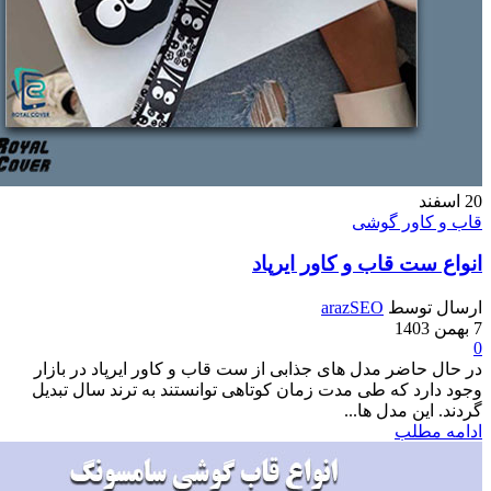
اور گوشی
ت قاب و کاور ایرپاد
وسط
arazSEO
اضر مدل های جذابی از ست قاب و کاور ایرپاد در بازار
د که طی مدت زمان کوتاهی توانستند به ترند سال تبدیل
ن مدل ها...
طلب