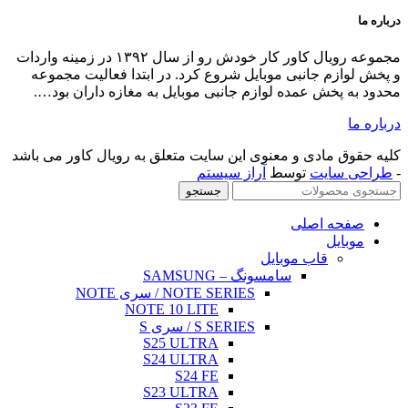
مجموعه رویال کاور کار خودش رو از سال ۱۳۹۲ در زمینه واردات
ازم جانبی موبایل شروع کرد. در ابتدا فعالیت مجموعه
 پخش عمده لوازم جانبی موبایل به مغازه داران بود….
ق مادی و معنوی این سایت متعلق به رویال کاور می باشد
 سایت
توسط
آراز سیستم
جستجو
حه اصلی
بایل
قاب موبایل
سامسونگ – SAMSUNG
NOTE SERIES / سری NOTE
NOTE 10 LITE
S SERIES / سری S
S25 ULTRA
S24 ULTRA
S24 FE
S23 ULTRA