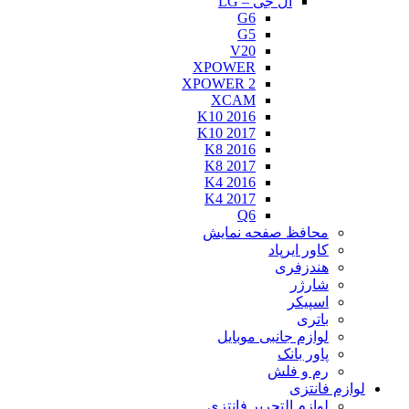
ال جی – LG
G6
G5
V20
XPOWER
XPOWER 2
XCAM
K10 2016
K10 2017
K8 2016
K8 2017
K4 2016
K4 2017
Q6
محافظ صفحه نمایش
کاور ایرپاد
هندزفری
شارژر
اسپیکر
باتری
لوازم جانبی موبایل
پاور بانک
رم و فلش
لوازم فانتزی
لوازم التحریر فانتزی