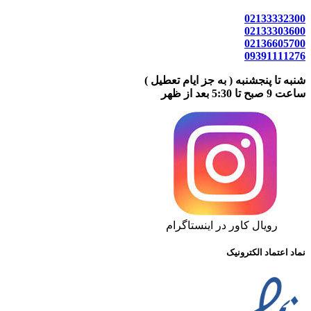
02133332300
02133303600
02136605700
09391111276
شنبه تا پنجشنبه ( به جز ایام تعطیل )
ساعت 9 صبح تا 5:30 بعد از ظهر
رویال کاور در اینستاگرام
نماد اعتماد الکترونیک