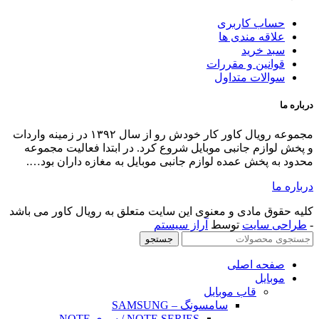
حساب کاربری
علاقه مندی ها
سبد خرید
قوانین و مقررات
سوالات متداول
درباره ما
مجموعه رویال کاور کار خودش رو از سال ۱۳۹۲ در زمینه واردات
و پخش لوازم جانبی موبایل شروع کرد. در ابتدا فعالیت مجموعه
محدود به پخش عمده لوازم جانبی موبایل به مغازه داران بود….
درباره ما
کلیه حقوق مادی و معنوی این سایت متعلق به رویال کاور می باشد
-
طراحی سایت
توسط
آراز سیستم
جستجو
صفحه اصلی
موبایل
قاب موبایل
سامسونگ – SAMSUNG
NOTE SERIES / سری NOTE