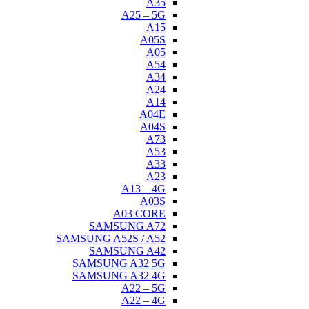
A35
A25 – 5G
A15
A05S
A05
A54
A34
A24
A14
A04E
A04S
A73
A53
A33
A23
A13 – 4G
A03S
A03 CORE
SAMSUNG A72
SAMSUNG A52S / A52
SAMSUNG A42
SAMSUNG A32 5G
SAMSUNG A32 4G
A22 – 5G
A22 – 4G