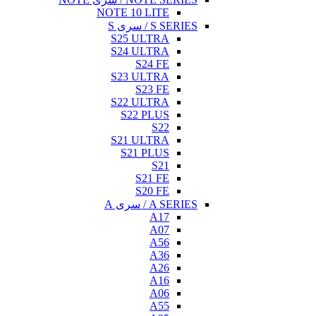
NOTE 10 LITE
S SERIES / سری S
S25 ULTRA
S24 ULTRA
S24 FE
S23 ULTRA
S23 FE
S22 ULTRA
S22 PLUS
S22
S21 ULTRA
S21 PLUS
S21
S21 FE
S20 FE
A SERIES / سری A
A17
A07
A56
A36
A26
A16
A06
A55