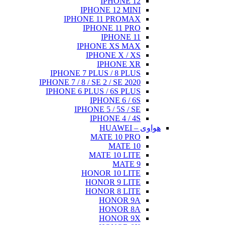
I
IPHO
IPHONE 7
IPHON