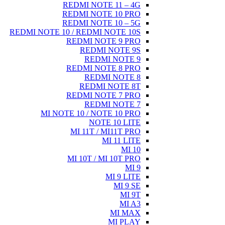
R
R
R
REDMI NOTE 10
MI NOT