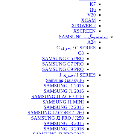
K7
Q6
V20
XCAM
XPOWER 2
XSCREEN
سامسونگ – SAMSUNG
A24
C SERIES / سری C
C8
SAMSUNG C5 PRO
SAMSUNG C7 PRO
SAMSUNG C9 PRO
J SERIES / سری J
Samsung Galaxy J6
SAMSUNG J1 2015
SAMSUNG J1 2016
SAMSUNG J1 ACE / J110
SAMSUNG J1 MINI
SAMSUNG J2 2015
SAMSUNG J2 CORE / J260
SAMSUNG J2 PRO / J250
SAMSUNG J3 2015
SAMSUNG J3 2016