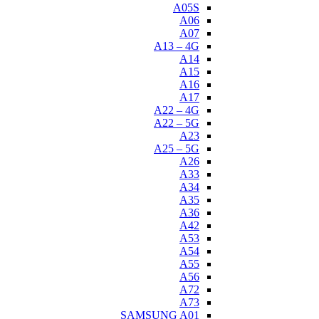
A05S
A06
A07
A13 – 4G
A14
A15
A16
A17
A22 – 4G
A22 – 5G
A23
A25 – 5G
A26
A33
A34
A35
A36
A42
A53
A54
A55
A56
A72
A73
SAMSUNG A01