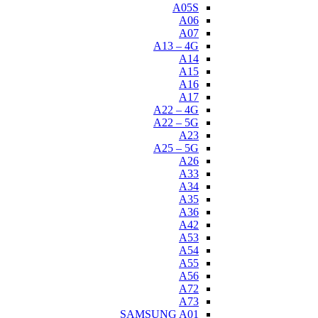
A05S
A06
A07
A13 – 4G
A14
A15
A16
A17
A22 – 4G
A22 – 5G
A23
A25 – 5G
A26
A33
A34
A35
A36
A42
A53
A54
A55
A56
A72
A73
SAMSUNG A01