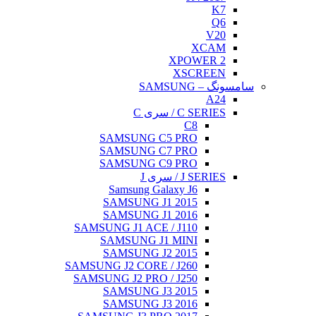
K7
Q6
V20
XCAM
XPOWER 2
XSCREEN
سامسونگ – SAMSUNG
A24
C SERIES / سری C
C8
SAMSUNG C5 PRO
SAMSUNG C7 PRO
SAMSUNG C9 PRO
J SERIES / سری J
Samsung Galaxy J6
SAMSUNG J1 2015
SAMSUNG J1 2016
SAMSUNG J1 ACE / J110
SAMSUNG J1 MINI
SAMSUNG J2 2015
SAMSUNG J2 CORE / J260
SAMSUNG J2 PRO / J250
SAMSUNG J3 2015
SAMSUNG J3 2016