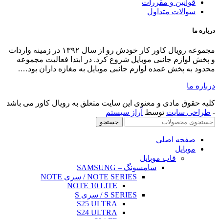
انین و مقررات
الات متداول
مجموعه رویال کاور کار خودش رو از سال ۱۳۹۲ در زمینه واردات
ازم جانبی موبایل شروع کرد. در ابتدا فعالیت مجموعه
 پخش عمده لوازم جانبی موبایل به مغازه داران بود….
ق مادی و معنوی این سایت متعلق به رویال کاور می باشد
 سایت
توسط
آراز سیستم
جستجو
حه اصلی
بایل
قاب موبایل
سامسونگ – SAMSUNG
NOTE SERIES / سری NOTE
NOTE 10 LITE
S SERIES / سری S
S25 ULTRA
S24 ULTRA