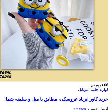
دین
نبی موبایل
ور ایرپاد عروسکی، مطابق با میل و سلیقه شما!
وسط
arazitco