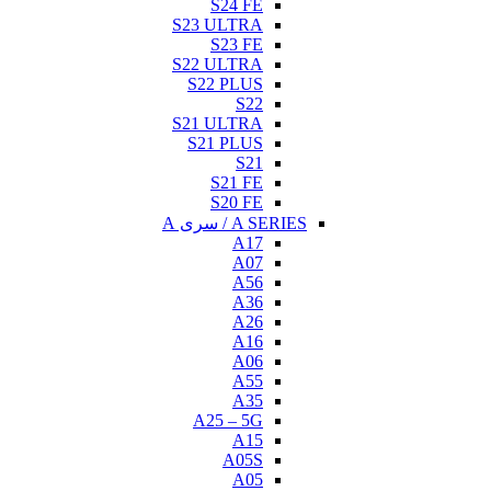
S24 FE
S23 ULTRA
S23 FE
S22 ULTRA
S22 PLUS
S22
S21 ULTRA
S21 PLUS
S21
S21 FE
S20 FE
A SERIES / سری A
A17
A07
A56
A36
A26
A16
A06
A55
A35
A25 – 5G
A15
A05S
A05