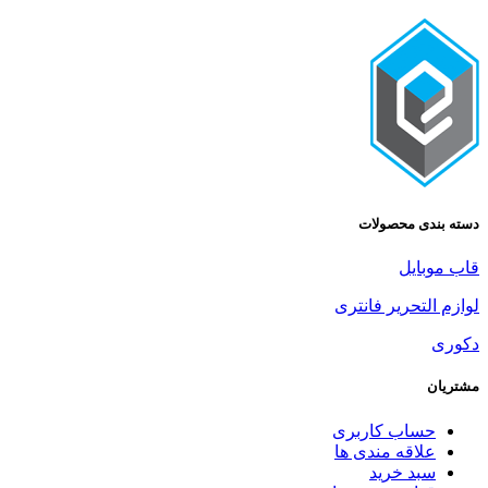
ی محصولات
یل
تحریر فانتری
اب کاربری
اقه مندی ها
د خرید