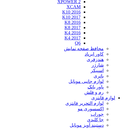
XPOWER 2
XCAM
K10 2016
K10 2017
K8 2016
K8 2017
K4 2016
K4 2017
Q6
محافظ صفحه نمایش
کاور ایرپاد
هندزفری
شارژر
اسپیکر
باتری
لوازم جانبی موبایل
پاور بانک
رم و فلش
ازم فانتزی
لوازم التحریر فانتزی
اکسسوری مو
جوراب
جا کلیدی
دستبند آویز موبایل