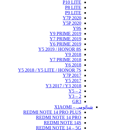
Y5 20
RED