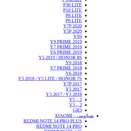
Y5 20
RED