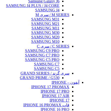
SAMSUNG J
GRA