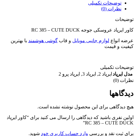
د
با بهترین
“کاور ایرپاد
.