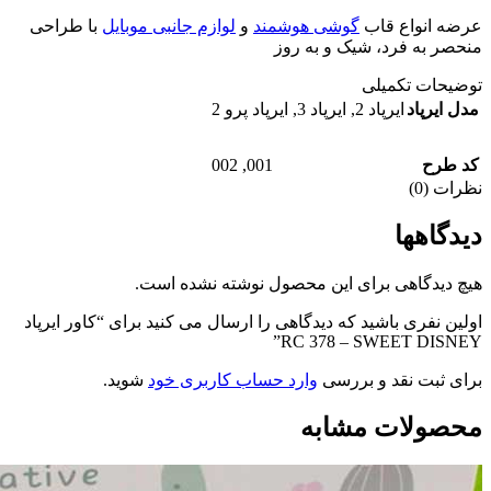
یل
با طراحی
“کاور ایرپاد
.