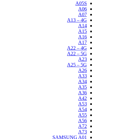
A05S
A06
A07
A13 – 4G
A14
A15
A16
A17
A22 – 4G
A22 – 5G
A23
A25 – 5G
A26
A33
A34
A35
A36
A42
A53
A54
A55
A56
A72
A73
SAMSUNG A01