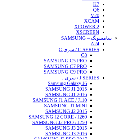
K7
Q6
V20
XCAM
XPOWER 2
XSCREEN
سامسونگ – SAMSUNG
A24
C SERIES / سری C
C8
SAMSUNG C5 PRO
SAMSUNG C7 PRO
SAMSUNG C9 PRO
J SERIES / سری J
Samsung Galaxy J6
SAMSUNG J1 2015
SAMSUNG J1 2016
SAMSUNG J1 ACE / J110
SAMSUNG J1 MINI
SAMSUNG J2 2015
SAMSUNG J2 CORE / J260
SAMSUNG J2 PRO / J250
SAMSUNG J3 2015
SAMSUNG J3 2016