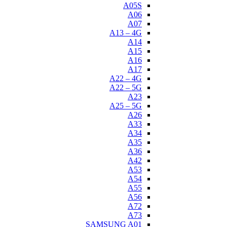
A05S
A06
A07
A13 – 4G
A14
A15
A16
A17
A22 – 4G
A22 – 5G
A23
A25 – 5G
A26
A33
A34
A35
A36
A42
A53
A54
A55
A56
A72
A73
SAMSUNG A01