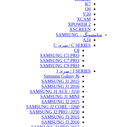
K7
Q6
V20
XCAM
XPOWER 2
XSCREEN
سامسونگ – SAMSUNG
A24
C SERIES / سری C
C8
SAMSUNG C5 PRO
SAMSUNG C7 PRO
SAMSUNG C9 PRO
J SERIES / سری J
Samsung Galaxy J6
SAMSUNG J1 2015
SAMSUNG J1 2016
SAMSUNG J1 ACE / J110
SAMSUNG J1 MINI
SAMSUNG J2 2015
SAMSUNG J2 CORE / J260
SAMSUNG J2 PRO / J250
SAMSUNG J3 2015
SAMSUNG J3 2016