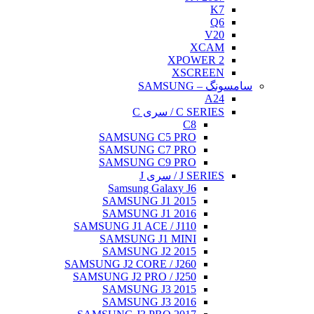
K7
Q6
V20
XCAM
XPOWER 2
XSCREEN
سامسونگ – SAMSUNG
A24
C SERIES / سری C
C8
SAMSUNG C5 PRO
SAMSUNG C7 PRO
SAMSUNG C9 PRO
J SERIES / سری J
Samsung Galaxy J6
SAMSUNG J1 2015
SAMSUNG J1 2016
SAMSUNG J1 ACE / J110
SAMSUNG J1 MINI
SAMSUNG J2 2015
SAMSUNG J2 CORE / J260
SAMSUNG J2 PRO / J250
SAMSUNG J3 2015
SAMSUNG J3 2016