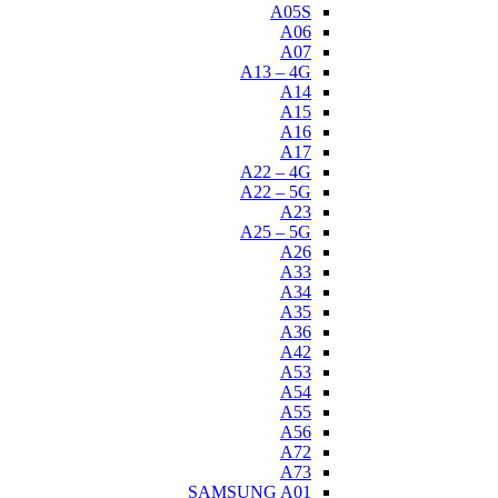
A05S
A06
A07
A13 – 4G
A14
A15
A16
A17
A22 – 4G
A22 – 5G
A23
A25 – 5G
A26
A33
A34
A35
A36
A42
A53
A54
A55
A56
A72
A73
SAMSUNG A01