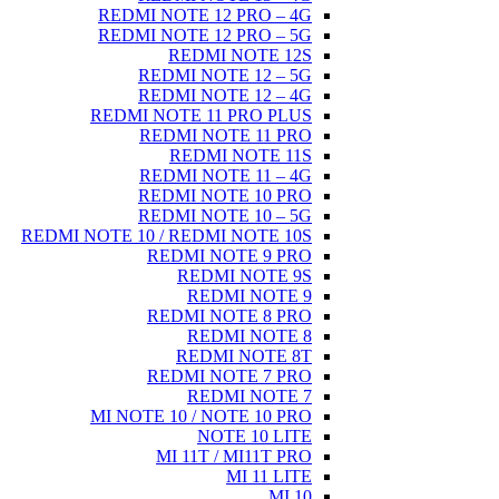
RE
RE
RE
REDMI NOTE
MI 