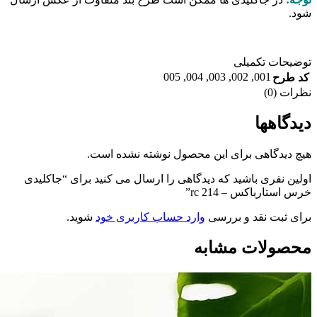
ی “جاکلیدی
.