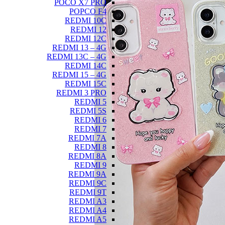
POCO X7 PRO
POPCO F4
REDMI 10C
REDMI 12
REDMI 12C
REDMI 13 – 4G
REDMI 13C – 4G
REDMI 14C
REDMI 15 – 4G
REDMI 15C
REDMI 3 PRO
REDMI 5
REDMI 5S
REDMI 6
REDMI 7
REDMI 7A
REDMI 8
REDMI 8A
REDMI 9
REDMI 9A
REDMI 9C
REDMI 9T
REDMI A3
REDMI A4
REDMI A5