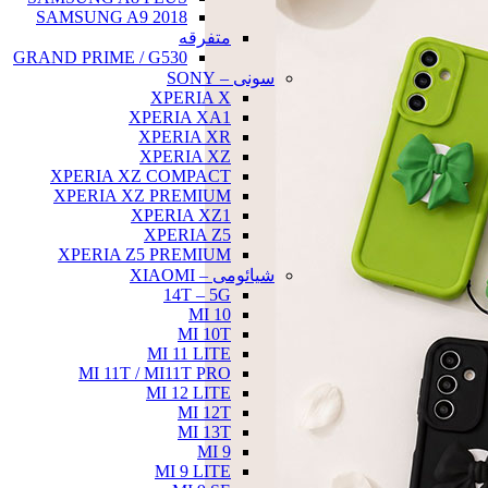
SAMSUNG A9 2018
متفرقه
GRAND PRIME / G530
سونی – SONY
XPERIA X
XPERIA XA1
XPERIA XR
XPERIA XZ
XPERIA XZ COMPACT
XPERIA XZ PREMIUM
XPERIA XZ1
XPERIA Z5
XPERIA Z5 PREMIUM
شیائومی – XIAOMI
14T – 5G
MI 10
MI 10T
MI 11 LITE
MI 11T / MI11T PRO
MI 12 LITE
MI 12T
MI 13T
MI 9
MI 9 LITE