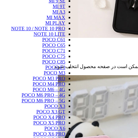
MI 9 SE
MI 9T
MI A3
MI MAX
MI PLAY
NOTE 10 / NOTE 10 PRO
NOTE 10 LITE
POCO C61
POCO C65
POCO C71
POCO C75
POCO C85
ا ممکن است در صفحه محصول انتخاب شوند
POCO F3
POCO M3
POCO M3 PRO
POCO M4 PRO
POCO M6 – 4G
POCO M6 PRO – 4G
POCO M6 PRO – 5G
POCO X3
POCO X3 GT
POCO X4 PRO
POCO X5 PRO
POCO X6
POCO X6 PRO