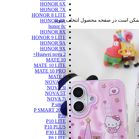
HONOR 6X
HONOR 7X
HONOR 8 LITE
ا ممکن است در صفحه محصول انتخاب شوند
HONOR 8A
honor 8c
HONOR 8X
HONOR 9 LITE
HONOR 9A
HONOR 9X
Huawei nova 2+
MATE 10
MATE 10 LITE
MATE 10 PRO
MATE 9
NOVA 3E
NOVA 3i
NOVA 5T
NOVA 7i
P smart
P SMART 2019
P10
P10 LITE
P10 PLUS
P30 LITE
P8 LITE