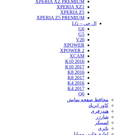
XPERIA XZ PREMIUM
XPERIA XZ1
XPERIA Z5
XPERIA Z5 PREMIUM
ال جی – LG
G6
G5
V20
XPOWER
XPOWER 2
XCAM
K10 2016
K10 2017
K8 2016
K8 2017
K4 2016
K4 2017
Q6
محافظ صفحه نمایش
کاور ایرپاد
هندزفری
شارژر
اسپیکر
باتری
لوازم جانبی موبایل