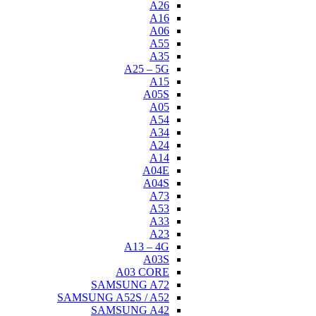
A26
A16
A06
A55
A35
A25 – 5G
A15
A05S
A05
A54
A34
A24
A14
A04E
A04S
A73
A53
A33
A23
A13 – 4G
A03S
A03 CORE
SAMSUNG A72
SAMSUNG A52S / A52
SAMSUNG A42