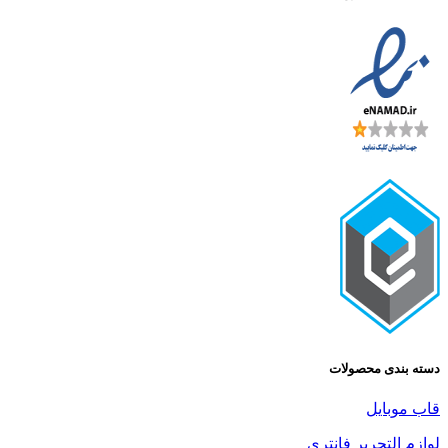
ی محصولات
یل
تحریر فانتری