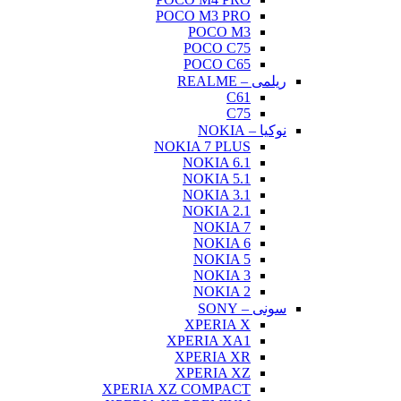
POCO M3 PRO
POCO M3
POCO C75
POCO C65
ریلمی – REALME
C61
C75
نوکیا – NOKIA
NOKIA 7 PLUS
NOKIA 6.1
NOKIA 5.1
NOKIA 3.1
NOKIA 2.1
NOKIA 7
NOKIA 6
NOKIA 5
NOKIA 3
NOKIA 2
سونی – SONY
XPERIA X
XPERIA XA1
XPERIA XR
XPERIA XZ
XPERIA XZ COMPACT