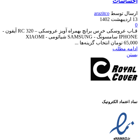
ات
وسط
arazitco
قـاب عروسکی خرس برانچ بهمراه آویز عروسکی – RC 320 آیفون -
IPHONE سامسونگ - SAMSUNG شیائومی - XIAOMI
طلب
د الکترونیک