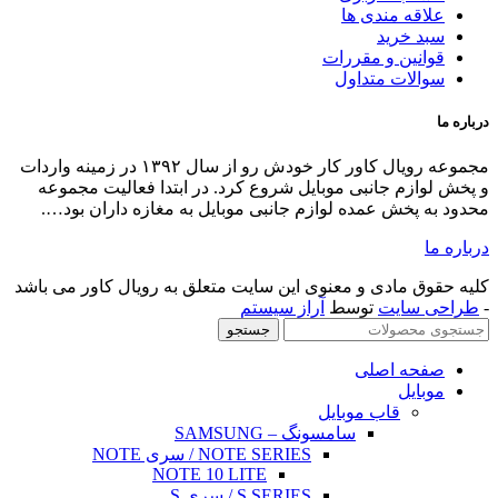
اقه مندی ها
د خرید
انین و مقررات
الات متداول
مجموعه رویال کاور کار خودش رو از سال ۱۳۹۲ در زمینه واردات
ازم جانبی موبایل شروع کرد. در ابتدا فعالیت مجموعه
 پخش عمده لوازم جانبی موبایل به مغازه داران بود….
ق مادی و معنوی این سایت متعلق به رویال کاور می باشد
 سایت
توسط
آراز سیستم
جستجو
حه اصلی
بایل
قاب موبایل
سامسونگ – SAMSUNG
NOTE SERIES / سری NOTE
NOTE 10 LITE
S SERIES / سری S