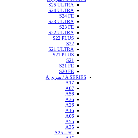
S25 ULTRA
S24 ULTRA
S24 FE
S23 ULTRA
S23 FE
S22 ULTRA
S22 PLUS
S22
S21 ULTRA
S21 PLUS
S21
S21 FE
S20 FE
A SERIES / سری A
A17
A07
A56
A36
A26
A16
A06
A55
A35
A25 – 5G