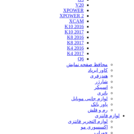
V20
XPOWER
XPOWER 2
XCAM
K10 2016
K10 2017
K8 2016
K8 2017
K4 2016
K4 2017
Q6
محافظ صفحه نمایش
کاور ایرپاد
هندزفری
شارژر
اسپیکر
باتری
لوازم جانبی موبایل
پاور بانک
رم و فلش
ازم فانتزی
لوازم التحریر فانتزی
اکسسوری مو
جوراب