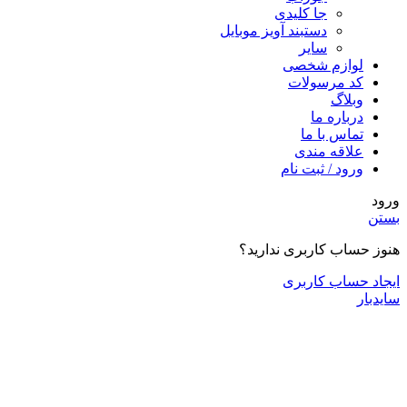
جا کلیدی
دستبند آویز موبایل
سایر
ازم شخصی
 مرسولات
لاگ
باره ما
اس با ما
اقه مندی
ود / ثبت نام
ب کاربری ندارید؟
ساب کاربری