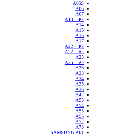
A05S
A06
A07
A13 – 4G
A14
A15
A16
A17
A22 – 4G
A22 – 5G
A23
A25 – 5G
A26
A33
A34
A35
A36
A42
A53
A54
A55
A56
A72
A73
SAMSUNG A01