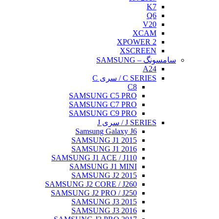
K7
Q6
V20
XCAM
XPOWER 2
XSCREEN
سامسونگ – SAMSUNG
A24
C SERIES / سری C
C8
SAMSUNG C5 PRO
SAMSUNG C7 PRO
SAMSUNG C9 PRO
J SERIES / سری J
Samsung Galaxy J6
SAMSUNG J1 2015
SAMSUNG J1 2016
SAMSUNG J1 ACE / J110
SAMSUNG J1 MINI
SAMSUNG J2 2015
SAMSUNG J2 CORE / J260
SAMSUNG J2 PRO / J250
SAMSUNG J3 2015
SAMSUNG J3 2016