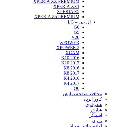
XPERIA XZ PREMIUM
XPERIA XZ1
XPERIA Z5
XPERIA Z5 PREMIUM
ال جی – LG
G6
G5
V20
XPOWER
XPOWER 2
XCAM
K10 2016
K10 2017
K8 2016
K8 2017
K4 2016
K4 2017
Q6
محافظ صفحه نمایش
کاور ایرپاد
هندزفری
شارژر
اسپیکر
باتری
لوازم جانبی موبایل