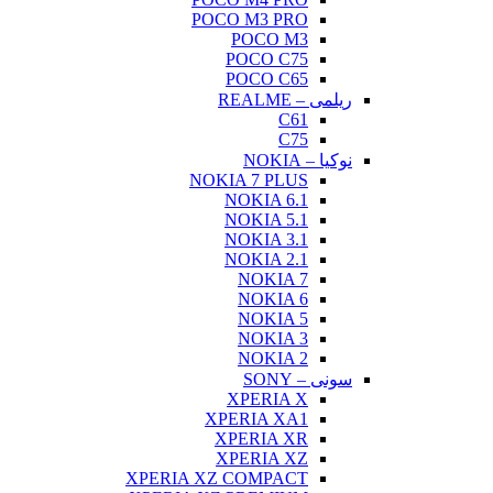
POCO M3 PRO
POCO M3
POCO C75
POCO C65
ریلمی – REALME
C61
C75
نوکیا – NOKIA
NOKIA 7 PLUS
NOKIA 6.1
NOKIA 5.1
NOKIA 3.1
NOKIA 2.1
NOKIA 7
NOKIA 6
NOKIA 5
NOKIA 3
NOKIA 2
سونی – SONY
XPERIA X
XPERIA XA1
XPERIA XR
XPERIA XZ
XPERIA XZ COMPACT