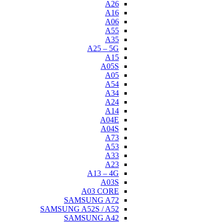
A26
A16
A06
A55
A35
A25 – 5G
A15
A05S
A05
A54
A34
A24
A14
A04E
A04S
A73
A53
A33
A23
A13 – 4G
A03S
A03 CORE
SAMSUNG A72
SAMSUNG A52S / A52
SAMSUNG A42