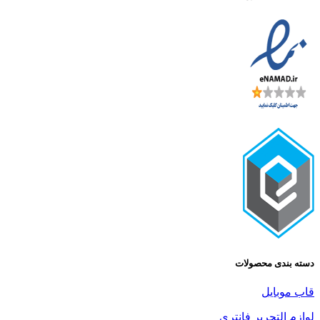
ی محصولات
یل
تحریر فانتری