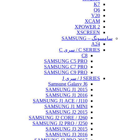
K7
Q6
V20
XCAM
XPOWER 2
XSCREEN
سامسونگ – SAMSUNG
A24
C SERIES / سری C
C8
SAMSUNG C5 PRO
SAMSUNG C7 PRO
SAMSUNG C9 PRO
J SERIES / سری J
Samsung Galaxy J6
SAMSUNG J1 2015
SAMSUNG J1 2016
SAMSUNG J1 ACE / J110
SAMSUNG J1 MINI
SAMSUNG J2 2015
SAMSUNG J2 CORE / J260
SAMSUNG J2 PRO / J250
SAMSUNG J3 2015
SAMSUNG J3 2016