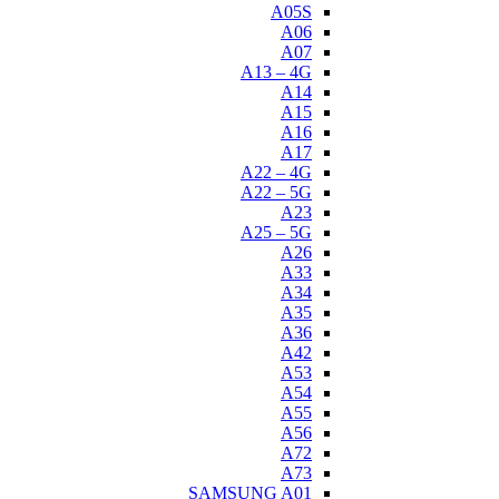
A05S
A06
A07
A13 – 4G
A14
A15
A16
A17
A22 – 4G
A22 – 5G
A23
A25 – 5G
A26
A33
A34
A35
A36
A42
A53
A54
A55
A56
A72
A73
SAMSUNG A01