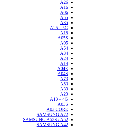
A26
A16
A06
A55
A35
A25 – 5G
A15
A05S
A05
A54
A34
A24
A14
A04E
A04S
A73
A53
A33
A23
A13 – 4G
A03S
A03 CORE
SAMSUNG A72
SAMSUNG A52S / A52
SAMSUNG A42