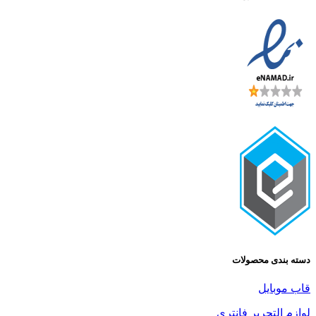
ی محصولات
یل
تحریر فانتری