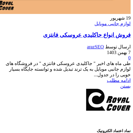
ور
نبی موبایل
نواع جاکلیدی عروسکی فانتزی
وسط
arazSEO
های اخیر " جاکلیدی عروسکی فانتزی " در فروشگاه های
نبی موبایل به یک ترند تبدیل شده و توانسته جایگاه بسیار
در جدول...
طلب
د الکترونیک