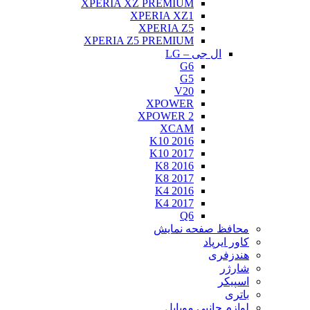
XPERIA XZ PREMIUM
XPERIA XZ1
XPERIA Z5
XPERIA Z5 PREMIUM
ال جی – LG
G6
G5
V20
XPOWER
XPOWER 2
XCAM
K10 2016
K10 2017
K8 2016
K8 2017
K4 2016
K4 2017
Q6
محافظ صفحه نمایش
کاور ایرپاد
هندزفری
شارژر
اسپیکر
باتری
لوازم جانبی موبایل