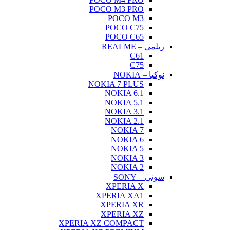
POCO M3 PRO
POCO M3
POCO C75
POCO C65
ریلمی – REALME
C61
C75
نوکیا – NOKIA
NOKIA 7 PLUS
NOKIA 6.1
NOKIA 5.1
NOKIA 3.1
NOKIA 2.1
NOKIA 7
NOKIA 6
NOKIA 5
NOKIA 3
NOKIA 2
سونی – SONY
XPERIA X
XPERIA XA1
XPERIA XR
XPERIA XZ
XPERIA XZ COMPACT