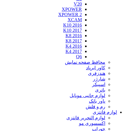
V20
XPOWER
XPOWER 2
XCAM
K10 2016
K10 2017
K8 2016
K8 2017
K4 2016
K4 2017
Q6
محافظ صفحه نمایش
کاور ایرپاد
هندزفری
شارژر
اسپیکر
باتری
لوازم جانبی موبایل
پاور بانک
رم و فلش
ازم فانتزی
لوازم التحریر فانتزی
اکسسوری مو
جوراب