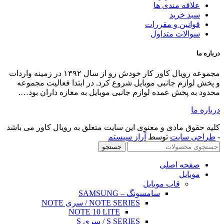
اقه مندی ها
د خرید
انین و مقررات
الات متداول
مجموعه رویال کاور کار خودش رو از سال ۱۳۹۲ در زمینه واردات
ازم جانبی موبایل شروع کرد. در ابتدا فعالیت مجموعه
 پخش عمده لوازم جانبی موبایل به مغازه داران بود….
ق مادی و معنوی این سایت متعلق به رویال کاور می باشد
 سایت
توسط
آراز سیستم
جستجو
حه اصلی
بایل
قاب موبایل
سامسونگ – SAMSUNG
NOTE SERIES / سری NOTE
NOTE 10 LITE
S SERIES / سری S