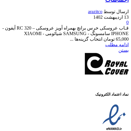
وسط
arazitco
قـاب عروسکی خرس برانچ بهمراه آویز عروسکی – RC 320 آیفون -
IPHONE سامسونگ - SAMSUNG شیائومی - XIAOMI
طلب
د الکترونیک