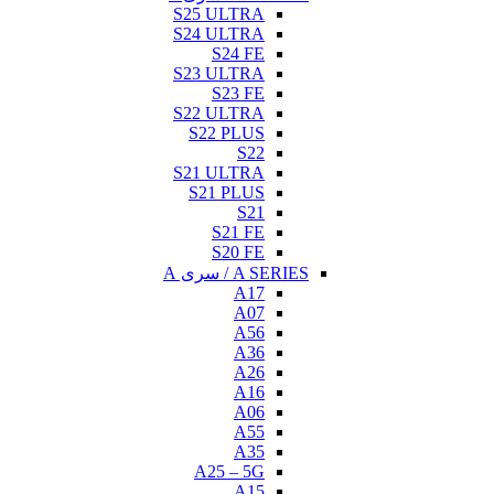
S25 ULTRA
S24 ULTRA
S24 FE
S23 ULTRA
S23 FE
S22 ULTRA
S22 PLUS
S22
S21 ULTRA
S21 PLUS
S21
S21 FE
S20 FE
A SERIES / سری A
A17
A07
A56
A36
A26
A16
A06
A55
A35
A25 – 5G
A15