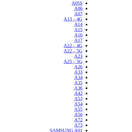
A05S
A06
A07
A13 – 4G
A14
A15
A16
A17
A22 – 4G
A22 – 5G
A23
A25 – 5G
A26
A33
A34
A35
A36
A42
A53
A54
A55
A56
A72
A73
SAMSUNG A01