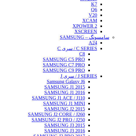
K7
Q6
V20
XCAM
XPOWER 2
XSCREEN
سامسونگ – SAMSUNG
A24
C SERIES / سری C
C8
SAMSUNG C5 PRO
SAMSUNG C7 PRO
SAMSUNG C9 PRO
J SERIES / سری J
Samsung Galaxy J6
SAMSUNG J1 2015
SAMSUNG J1 2016
SAMSUNG J1 ACE / J110
SAMSUNG J1 MINI
SAMSUNG J2 2015
SAMSUNG J2 CORE / J260
SAMSUNG J2 PRO / J250
SAMSUNG J3 2015
SAMSUNG J3 2016