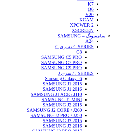
K7
Q6
V20
XCAM
XPOWER 2
XSCREEN
سامسونگ – SAMSUNG
A24
C SERIES / سری C
C8
SAMSUNG C5 PRO
SAMSUNG C7 PRO
SAMSUNG C9 PRO
J SERIES / سری J
Samsung Galaxy J6
SAMSUNG J1 2015
SAMSUNG J1 2016
SAMSUNG J1 ACE / J110
SAMSUNG J1 MINI
SAMSUNG J2 2015
SAMSUNG J2 CORE / J260
SAMSUNG J2 PRO / J250
SAMSUNG J3 2015
SAMSUNG J3 2016