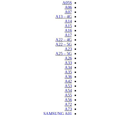
A05S
A06
A07
A13 – 4G
A14
A15
A16
A17
A22 – 4G
A22 – 5G
A23
A25 – 5G
A26
A33
A34
A35
A36
A42
A53
A54
A55
A56
A72
A73
SAMSUNG A01