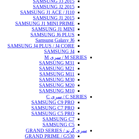
SAMSU
SAMSUN
S
SAMSUNG J
GRA