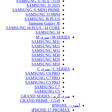
SAMSU
SAMSUN
S
SAMSUNG J
GRA