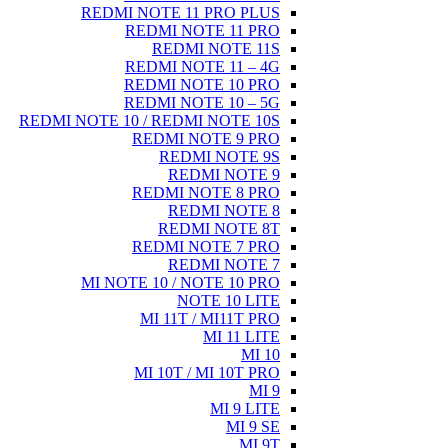
RE
REDMI NOTE
MI 