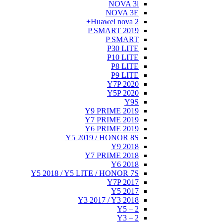
P
Y9
Y7
Y6
Y5 201
Y7
Y5 2018 / Y5 LIT
Y3 2