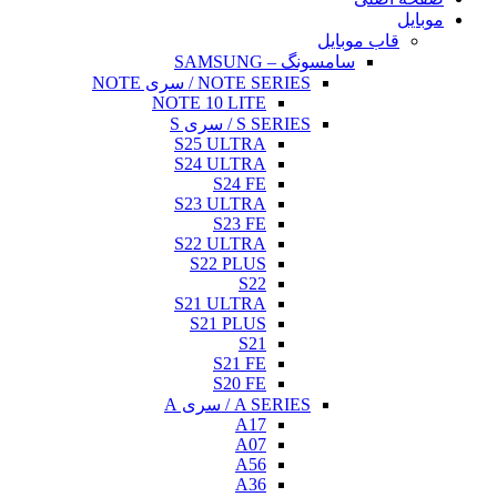
NO
NOTE 
S25
S24
S23
S22
S
S21
S