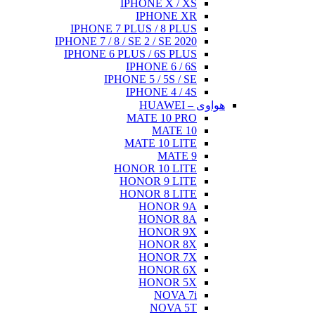
IP
IPHONE 7 P
IPHONE 7 / 8 / 
IPHONE 6 PL
I
IPHON
I
M
HO
H
H