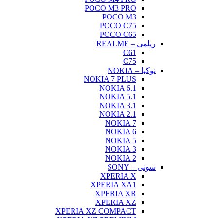
P
N
XPERIA 