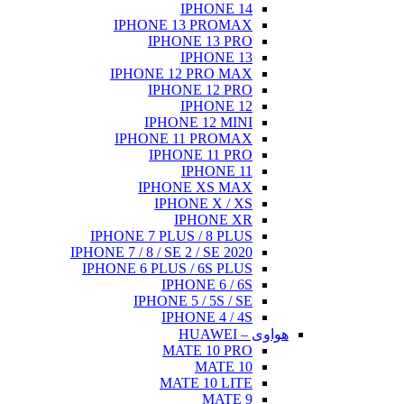
IPHONE
IP
IPHONE 
IP
IPH
IPHONE
IP
IPH
IP
IPHONE 7 P
IPHONE 7 / 8 / 
IPHONE 6 PL
I
IPHON
I
M