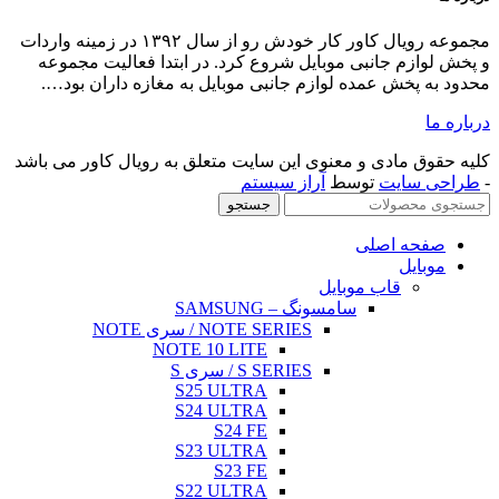
مجموعه رویال کاور کار خودش رو از سال ۱۳۹۲ در زمینه واردات
ر ابتدا فعالیت مجموعه
 به مغازه داران بود….
لق به رویال کاور می باشد
NO
NOTE 
S25
S24
S23
S22