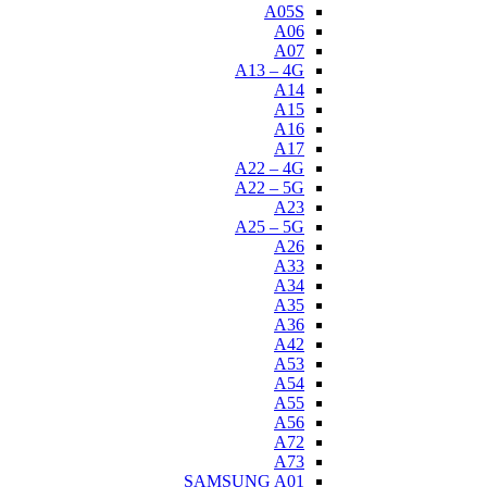
A05S
A06
A07
A13 – 4G
A14
A15
A16
A17
A22 – 4G
A22 – 5G
A23
A25 – 5G
A26
A33
A34
A35
A36
A42
A53
A54
A55
A56
A72
A73
SAMSUNG A01