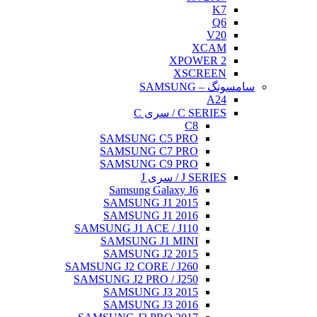
K7
Q6
V20
XCAM
XPOWER 2
XSCREEN
سامسونگ – SAMSUNG
A24
C SERIES / سری C
C8
SAMSUNG C5 PRO
SAMSUNG C7 PRO
SAMSUNG C9 PRO
J SERIES / سری J
Samsung Galaxy J6
SAMSUNG J1 2015
SAMSUNG J1 2016
SAMSUNG J1 ACE / J110
SAMSUNG J1 MINI
SAMSUNG J2 2015
SAMSUNG J2 CORE / J260
SAMSUNG J2 PRO / J250
SAMSUNG J3 2015
SAMSUNG J3 2016