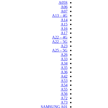
A05S
A06
A07
A13 – 4G
A14
A15
A16
A17
A22 – 4G
A22 – 5G
A23
A25 – 5G
A26
A33
A34
A35
A36
A42
A53
A54
A55
A56
A72
A73
SAMSUNG A01