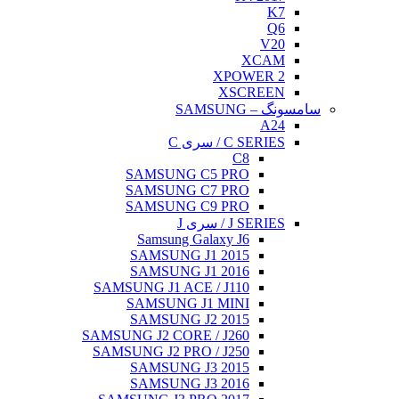
K7
Q6
V20
XCAM
XPOWER 2
XSCREEN
سامسونگ – SAMSUNG
A24
C SERIES / سری C
C8
SAMSUNG C5 PRO
SAMSUNG C7 PRO
SAMSUNG C9 PRO
J SERIES / سری J
Samsung Galaxy J6
SAMSUNG J1 2015
SAMSUNG J1 2016
SAMSUNG J1 ACE / J110
SAMSUNG J1 MINI
SAMSUNG J2 2015
SAMSUNG J2 CORE / J260
SAMSUNG J2 PRO / J250
SAMSUNG J3 2015
SAMSUNG J3 2016