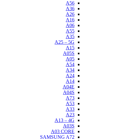
A56
A36
A26
A16
A06
A55
A35
A25 – 5G
A15
A05S
A05
A54
A34
A24
A14
A04E
A04S
A73
A53
A33
A23
A13 – 4G
A03S
A03 CORE
SAMSUNG A72