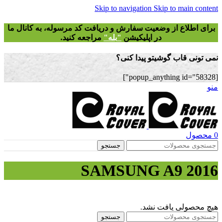
Skip to navigation
Skip to main content
برای اطلاع از وضعیت سفارش و دریافت
کد مرسوله
، به کانال ما
در اپلیکیشن
"
بله"
مراجعه کنید.
نمی تونی قاب گوشیتو پیدا کنی؟
[popup_anything id="58328"]
منو
0
محصول
جستجو
SAMSUNG A9 2016
هیچ محصولی یافت نشد.
جستجو