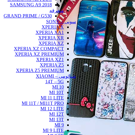
SAMSUNG A9 2018
متفرقه
GRAND PRIME / G530
سونی – SONY
XPERIA X
XPERIA XA1
XPERIA XR
XPERIA XZ
XPERIA XZ COMPACT
XPERIA XZ PREMIUM
XPERIA XZ1
XPERIA Z5
XPERIA Z5 PREMIUM
شیائومی – XIAOMI
14T – 5G
MI 10
MI 10T
MI 11 LITE
MI 11T / MI11T PRO
MI 12 LITE
MI 12T
MI 13T
MI 9
MI 9 LITE