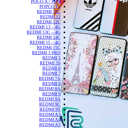
POCO X7 PRO
POPCO F4
REDMI 10C
REDMI 12
REDMI 12C
REDMI 13 – 4G
REDMI 13C – 4G
REDMI 14C
REDMI 15 – 4G
REDMI 15C
REDMI 3 PRO
REDMI 5
REDMI 5S
REDMI 6
REDMI 7
REDMI 7A
REDMI 8
REDMI 8A
REDMI 9
REDMI 9A
REDMI 9C
REDMI 9T
REDMI A3
REDMI A4
REDMI A5