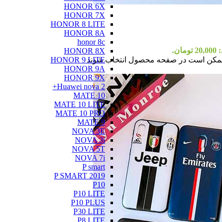
HONOR 6X
HONOR 7X
HONOR 8 LITE
HONOR 8A
honor 8c
ان.
HONOR 8X
ا ممکن است در صفحه محصول انتخاب شوند
HONOR 9 LITE
HONOR 9A
HONOR 9X
Huawei nova 2+
MATE 10
MATE 10 LITE
MATE 10 PRO
MATE 9
NOVA 3E
NOVA 3i
NOVA 5T
NOVA 7i
P smart
P SMART 2019
P10
P10 LITE
P10 PLUS
P30 LITE
P8 LITE