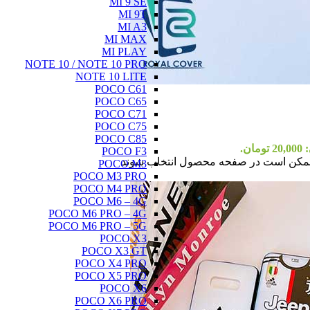
MI 9 SE
MI 9T
MI A3
MI MAX
MI PLAY
NOTE 10 / NOTE 10 PRO
NOTE 10 LITE
POCO C61
POCO C65
POCO C71
POCO C75
POCO C85
ان.
POCO F3
ا ممکن است در صفحه محصول انتخاب شوند
POCO M3
POCO M3 PRO
POCO M4 PRO
POCO M6 – 4G
POCO M6 PRO – 4G
POCO M6 PRO – 5G
POCO X3
POCO X3 GT
POCO X4 PRO
POCO X5 PRO
POCO X6
POCO X6 PRO