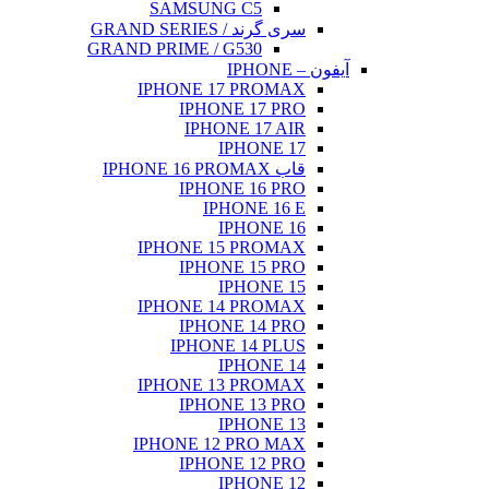
SAMS
GRAND PRIME 
IPHONE
IP
IP
IP
IPHONE
IP
IPHONE
IP
IPH
IPHONE
IP
IPHONE 
IP