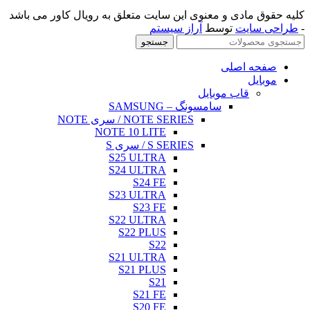
لق به رویال کاور می باشد
NO
NOTE 
S25
S24
S23
S22
S
S21
S