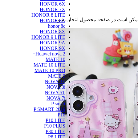
HONOR 6X
HONOR 7X
HONOR 8 LITE
ا ممکن است در صفحه محصول انتخاب شوند
HONOR 8A
honor 8c
HONOR 8X
HONOR 9 LITE
HONOR 9A
HONOR 9X
Huawei nova 2+
MATE 10
MATE 10 LITE
MATE 10 PRO
MATE 9
NOVA 3E
NOVA 3i
NOVA 5T
NOVA 7i
P smart
P SMART 2019
P10
P10 LITE
P10 PLUS
P30 LITE
P8 LITE