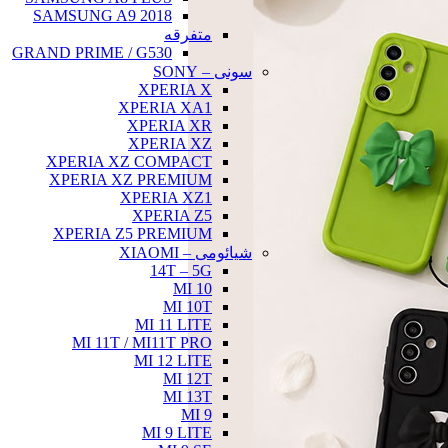
SAMSUNG A9 2018
متفرقه
GRAND PRIME / G530
سونی – SONY
XPERIA X
XPERIA XA1
XPERIA XR
XPERIA XZ
XPERIA XZ COMPACT
XPERIA XZ PREMIUM
XPERIA XZ1
XPERIA Z5
XPERIA Z5 PREMIUM
شیائومی – XIAOMI
14T – 5G
MI 10
MI 10T
MI 11 LITE
MI 11T / MI11T PRO
MI 12 LITE
MI 12T
MI 13T
MI 9
MI 9 LITE