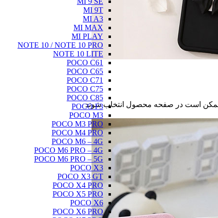
MI 9 SE
MI 9T
MI A3
MI MAX
MI PLAY
NOTE 10 / NOTE 10 PRO
NOTE 10 LITE
POCO C61
POCO C65
POCO C71
POCO C75
POCO C85
ا ممکن است در صفحه محصول انتخاب شوند
POCO F3
POCO M3
POCO M3 PRO
POCO M4 PRO
POCO M6 – 4G
POCO M6 PRO – 4G
POCO M6 PRO – 5G
POCO X3
POCO X3 GT
POCO X4 PRO
POCO X5 PRO
POCO X6
POCO X6 PRO