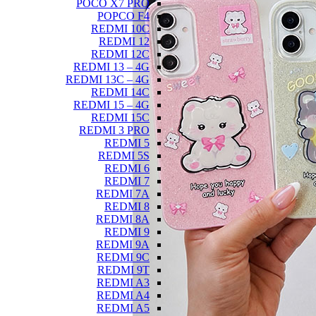
POCO X7 PRO
POPCO F4
REDMI 10C
REDMI 12
REDMI 12C
REDMI 13 – 4G
REDMI 13C – 4G
REDMI 14C
REDMI 15 – 4G
REDMI 15C
REDMI 3 PRO
REDMI 5
REDMI 5S
REDMI 6
REDMI 7
REDMI 7A
REDMI 8
REDMI 8A
REDMI 9
REDMI 9A
REDMI 9C
REDMI 9T
REDMI A3
REDMI A4
REDMI A5