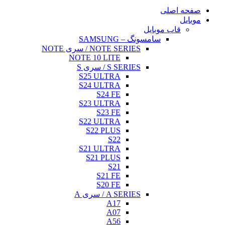
NO
NOTE 
S25
S24
S23
S22
S
S21
S