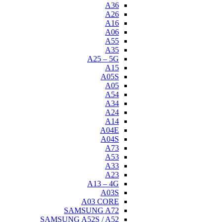
A
A
A0
SAMSU
SAMSUNG A52S