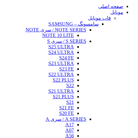
NO
NOTE 
S25
S24
S23
S22
S
S21
S