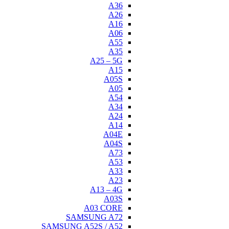
A
A
A0
SAMSU
SAMSUNG A52S