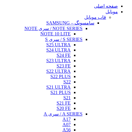
NO
NOTE 
S25
S24
S23
S22
S
S21
S