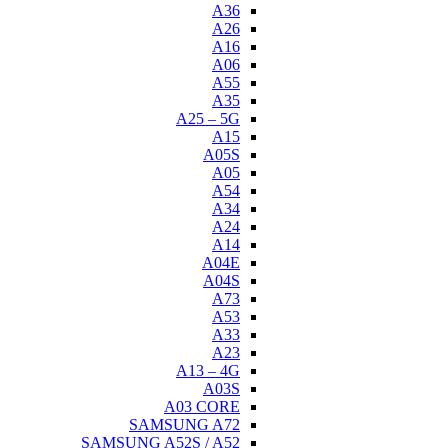
A
A
A0
SAMSU
SAMSUNG A52S