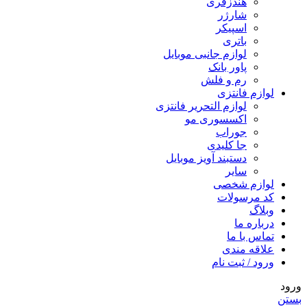
هندزفری
شارژر
اسپیکر
باتری
لوازم جانبی موبایل
پاور بانک
رم و فلش
لوازم فانتزی
لوازم التحریر فانتزی
اکسسوری مو
جوراب
جا کلیدی
دستبند آویز موبایل
سایر
لوازم شخصی
کد مرسولات
وبلاگ
درباره ما
تماس با ما
علاقه مندی
ورود / ثبت نام
ورود
بستن