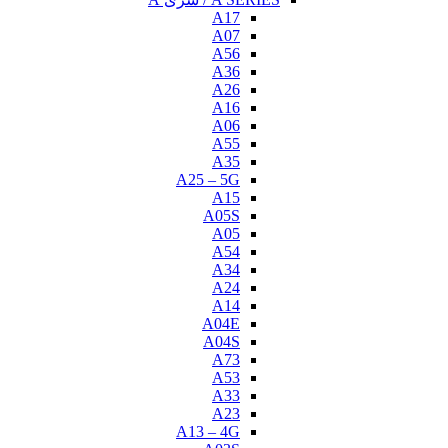
A17
A07
A56
A36
A26
A16
A06
A55
A35
A25 – 5G
A15
A05S
A05
A54
A34
A24
A14
A04E
A04S
A73
A53
A33
A23
A13 – 4G